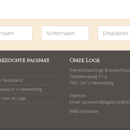
am
Achternaam
Emailadres
bezochte pagina's
Onze Loge
Vrijmetselaarsloge Broedertrou
Zeddamseweg 11-a
in Nederland
7041 CM 's-Heerenberg
selarij in 's-Heerenberg
Telefoon:
t met de Loge
Email:
secretaris@logebroedertr
ANBI informatie