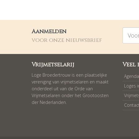
Voorna
Aanmelden
voor onze nieuwsbrief
Vrijmetselarij
Veel 
Loge Broedertrouw is een plaatselijke
Agenda
vereniging van vrijmetselaren en maakt
Loges 
onderdeel uit van de Orde van
Vrijmetselaren onder het Grootoosten
Vrijmet
der Nederlanden.
Contac