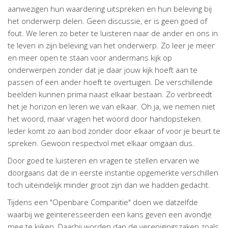
aanwezigen hun waardering uitspreken en hun beleving bij
het onderwerp delen. Geen discussie, er is geen goed of
fout. We leren zo beter te luisteren naar de ander en ons in
te leven in zijn beleving van het onderwerp. Zo leer je meer
en meer open te staan voor andermans kijk op
onderwerpen zonder dat je daar jouw kijk hoeft aan te
passen of een ander hoeft te overtuigen. De verschillende
beelden kunnen prima naast elkaar bestaan. Zo verbreedt
het je horizon en leren we van elkaar. Oh ja, we nemen niet
het woord, maar vragen het woord door handopsteken.
Ieder komt zo aan bod zonder door elkaar of voor je beurt te
spreken. Gewoon respectvol met elkaar omgaan dus.
Door goed te luisteren en vragen te stellen ervaren we
doorgaans dat de in eerste instantie opgemerkte verschillen
toch uiteindelijk minder groot zijn dan we hadden gedacht.
Tijdens een "Openbare Comparitie" doen we datzelfde
waarbij we geïnteresseerden een kans geven een avondje
mee te kijken. Daarbij worden dan de verenigingszaken zoals