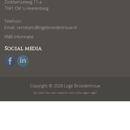
Zeddamseweg 11-a
7041 CM 's-Heerenberg
Telefoon:
Email:
secretaris@logebroedertrouw.nl
ANBI informatie
Social media
Copyright © 2026 Loge Broedertrouw
Op zoek naar een website voor jullie eigen loge?