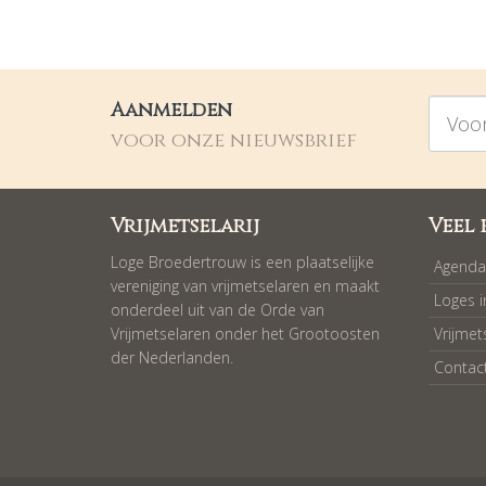
Voorna
Aanmelden
voor onze nieuwsbrief
Vrijmetselarij
Veel 
Loge Broedertrouw is een plaatselijke
Agenda
vereniging van vrijmetselaren en maakt
Loges 
onderdeel uit van de Orde van
Vrijmetselaren onder het Grootoosten
Vrijmet
der Nederlanden.
Contac