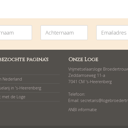
am
Achternaam
Emailadres
bezochte pagina's
Onze Loge
Vrijmetselaarsloge Broedertrou
Zeddamseweg 11-a
in Nederland
7041 CM 's-Heerenberg
selarij in 's-Heerenberg
Telefoon:
t met de Loge
Email:
secretaris@logebroedertr
ANBI informatie