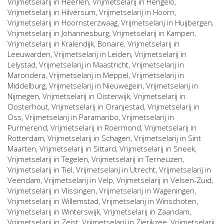
Vrijmetselarij in
Heerlen
, Vrijmetselarij in
Hengelo
,
Vrijmetselarij in
Hilversum
, Vrijmetselarij in
Hoorn
,
Vrijmetselarij in
Hoornsterzwaag
, Vrijmetselarij in
Huijbergen
,
Vrijmetselarij in
Johannesburg
, Vrijmetselarij in
Kampen
,
Vrijmetselarij in
Kralendijk, Bonaire
, Vrijmetselarij in
Leeuwarden
, Vrijmetselarij in
Leiden
, Vrijmetselarij in
Lelystad
, Vrijmetselarij in
Maastricht
, Vrijmetselarij in
Marondera
, Vrijmetselarij in
Meppel
, Vrijmetselarij in
Middelburg
, Vrijmetselarij in
Nieuwegein
, Vrijmetselarij in
Nijmegen
, Vrijmetselarij in
Oisterwijk
, Vrijmetselarij in
Oosterhout
, Vrijmetselarij in
Oranjestad
, Vrijmetselarij in
Oss
, Vrijmetselarij in
Paramaribo
, Vrijmetselarij in
Purmerend
, Vrijmetselarij in
Roermond
, Vrijmetselarij in
Rotterdam
, Vrijmetselarij in
Schagen
, Vrijmetselarij in
Sint
Maarten
, Vrijmetselarij in
Sittard
, Vrijmetselarij in
Sneek
,
Vrijmetselarij in
Tegelen
, Vrijmetselarij in
Terneuzen
,
Vrijmetselarij in
Tiel
, Vrijmetselarij in
Utrecht
, Vrijmetselarij in
Veendam
, Vrijmetselarij in
Velp
, Vrijmetselarij in
Velsen-Zuid
,
Vrijmetselarij in
Vlissingen
, Vrijmetselarij in
Wageningen
,
Vrijmetselarij in
Willemstad
, Vrijmetselarij in
Winschoten
,
Vrijmetselarij in
Winterswijk
, Vrijmetselarij in
Zaandam
,
Vrijmetselarij in
Zeist
, Vrijmetselarij in
Zierikzee
, Vrijmetselarij