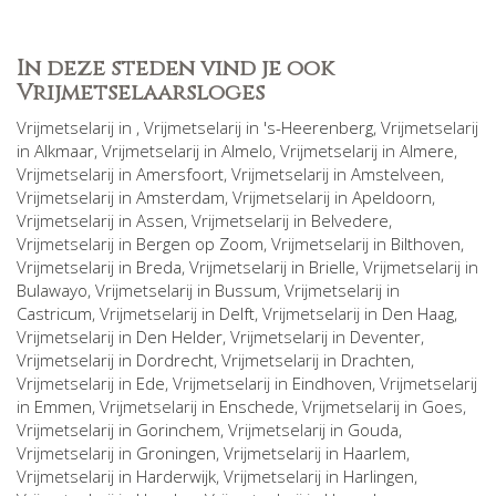
In deze steden vind je ook
Vrijmetselaarsloges
Vrijmetselarij in
, Vrijmetselarij in
's-Heerenberg
, Vrijmetselarij
in
Alkmaar
, Vrijmetselarij in
Almelo
, Vrijmetselarij in
Almere
,
Vrijmetselarij in
Amersfoort
, Vrijmetselarij in
Amstelveen
,
Vrijmetselarij in
Amsterdam
, Vrijmetselarij in
Apeldoorn
,
Vrijmetselarij in
Assen
, Vrijmetselarij in
Belvedere
,
Vrijmetselarij in
Bergen op Zoom
, Vrijmetselarij in
Bilthoven
,
Vrijmetselarij in
Breda
, Vrijmetselarij in
Brielle
, Vrijmetselarij in
Bulawayo
, Vrijmetselarij in
Bussum
, Vrijmetselarij in
Castricum
, Vrijmetselarij in
Delft
, Vrijmetselarij in
Den Haag
,
Vrijmetselarij in
Den Helder
, Vrijmetselarij in
Deventer
,
Vrijmetselarij in
Dordrecht
, Vrijmetselarij in
Drachten
,
Vrijmetselarij in
Ede
, Vrijmetselarij in
Eindhoven
, Vrijmetselarij
in
Emmen
, Vrijmetselarij in
Enschede
, Vrijmetselarij in
Goes
,
Vrijmetselarij in
Gorinchem
, Vrijmetselarij in
Gouda
,
Vrijmetselarij in
Groningen
, Vrijmetselarij in
Haarlem
,
Vrijmetselarij in
Harderwijk
, Vrijmetselarij in
Harlingen
,