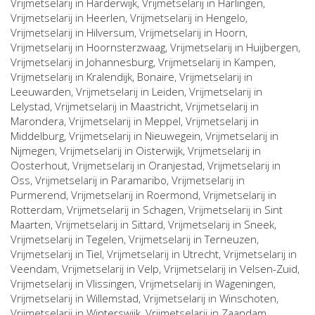
Vrijmetselarij in
Harderwijk
, Vrijmetselarij in
Harlingen
,
Vrijmetselarij in
Heerlen
, Vrijmetselarij in
Hengelo
,
Vrijmetselarij in
Hilversum
, Vrijmetselarij in
Hoorn
,
Vrijmetselarij in
Hoornsterzwaag
, Vrijmetselarij in
Huijbergen
,
Vrijmetselarij in
Johannesburg
, Vrijmetselarij in
Kampen
,
Vrijmetselarij in
Kralendijk, Bonaire
, Vrijmetselarij in
Leeuwarden
, Vrijmetselarij in
Leiden
, Vrijmetselarij in
Lelystad
, Vrijmetselarij in
Maastricht
, Vrijmetselarij in
Marondera
, Vrijmetselarij in
Meppel
, Vrijmetselarij in
Middelburg
, Vrijmetselarij in
Nieuwegein
, Vrijmetselarij in
Nijmegen
, Vrijmetselarij in
Oisterwijk
, Vrijmetselarij in
Oosterhout
, Vrijmetselarij in
Oranjestad
, Vrijmetselarij in
Oss
, Vrijmetselarij in
Paramaribo
, Vrijmetselarij in
Purmerend
, Vrijmetselarij in
Roermond
, Vrijmetselarij in
Rotterdam
, Vrijmetselarij in
Schagen
, Vrijmetselarij in
Sint
Maarten
, Vrijmetselarij in
Sittard
, Vrijmetselarij in
Sneek
,
Vrijmetselarij in
Tegelen
, Vrijmetselarij in
Terneuzen
,
Vrijmetselarij in
Tiel
, Vrijmetselarij in
Utrecht
, Vrijmetselarij in
Veendam
, Vrijmetselarij in
Velp
, Vrijmetselarij in
Velsen-Zuid
,
Vrijmetselarij in
Vlissingen
, Vrijmetselarij in
Wageningen
,
Vrijmetselarij in
Willemstad
, Vrijmetselarij in
Winschoten
,
Vrijmetselarij in
Winterswijk
, Vrijmetselarij in
Zaandam
,