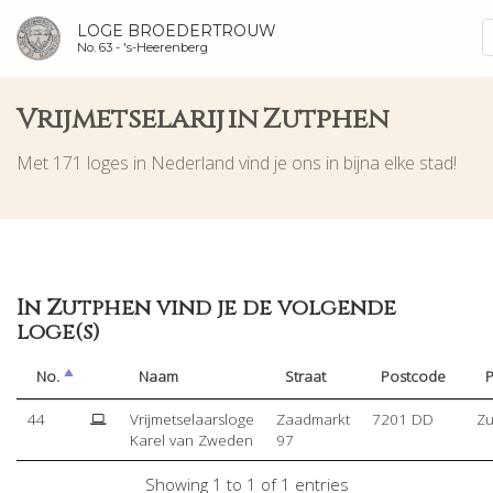
LOGE BROEDERTROUW
No. 63 -
's-Heerenberg
Vrijmetselarij in Zutphen
Met 171 loges in Nederland vind je ons in bijna elke stad!
In Zutphen vind je de volgende
loge(s)
No.
Naam
Straat
Postcode
P
44
Vrijmetselaarsloge
Zaadmarkt
7201 DD
Zu
Karel van Zweden
97
Showing 1 to 1 of 1 entries