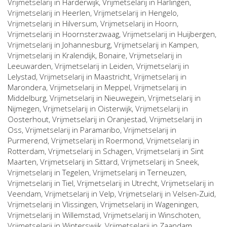
Vrijmetselarij in
Harderwijk
, Vrijmetselarij in
Harlingen
,
Vrijmetselarij in
Heerlen
, Vrijmetselarij in
Hengelo
,
Vrijmetselarij in
Hilversum
, Vrijmetselarij in
Hoorn
,
Vrijmetselarij in
Hoornsterzwaag
, Vrijmetselarij in
Huijbergen
,
Vrijmetselarij in
Johannesburg
, Vrijmetselarij in
Kampen
,
Vrijmetselarij in
Kralendijk, Bonaire
, Vrijmetselarij in
Leeuwarden
, Vrijmetselarij in
Leiden
, Vrijmetselarij in
Lelystad
, Vrijmetselarij in
Maastricht
, Vrijmetselarij in
Marondera
, Vrijmetselarij in
Meppel
, Vrijmetselarij in
Middelburg
, Vrijmetselarij in
Nieuwegein
, Vrijmetselarij in
Nijmegen
, Vrijmetselarij in
Oisterwijk
, Vrijmetselarij in
Oosterhout
, Vrijmetselarij in
Oranjestad
, Vrijmetselarij in
Oss
, Vrijmetselarij in
Paramaribo
, Vrijmetselarij in
Purmerend
, Vrijmetselarij in
Roermond
, Vrijmetselarij in
Rotterdam
, Vrijmetselarij in
Schagen
, Vrijmetselarij in
Sint
Maarten
, Vrijmetselarij in
Sittard
, Vrijmetselarij in
Sneek
,
Vrijmetselarij in
Tegelen
, Vrijmetselarij in
Terneuzen
,
Vrijmetselarij in
Tiel
, Vrijmetselarij in
Utrecht
, Vrijmetselarij in
Veendam
, Vrijmetselarij in
Velp
, Vrijmetselarij in
Velsen-Zuid
,
Vrijmetselarij in
Vlissingen
, Vrijmetselarij in
Wageningen
,
Vrijmetselarij in
Willemstad
, Vrijmetselarij in
Winschoten
,
Vrijmetselarij in
Winterswijk
, Vrijmetselarij in
Zaandam
,