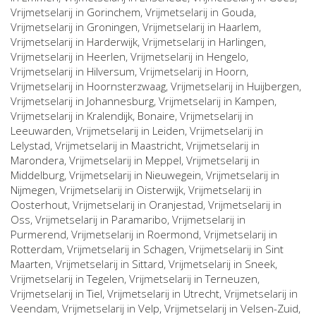
Vrijmetselarij in
Gorinchem
, Vrijmetselarij in
Gouda
,
Vrijmetselarij in
Groningen
, Vrijmetselarij in
Haarlem
,
Vrijmetselarij in
Harderwijk
, Vrijmetselarij in
Harlingen
,
Vrijmetselarij in
Heerlen
, Vrijmetselarij in
Hengelo
,
Vrijmetselarij in
Hilversum
, Vrijmetselarij in
Hoorn
,
Vrijmetselarij in
Hoornsterzwaag
, Vrijmetselarij in
Huijbergen
,
Vrijmetselarij in
Johannesburg
, Vrijmetselarij in
Kampen
,
Vrijmetselarij in
Kralendijk, Bonaire
, Vrijmetselarij in
Leeuwarden
, Vrijmetselarij in
Leiden
, Vrijmetselarij in
Lelystad
, Vrijmetselarij in
Maastricht
, Vrijmetselarij in
Marondera
, Vrijmetselarij in
Meppel
, Vrijmetselarij in
Middelburg
, Vrijmetselarij in
Nieuwegein
, Vrijmetselarij in
Nijmegen
, Vrijmetselarij in
Oisterwijk
, Vrijmetselarij in
Oosterhout
, Vrijmetselarij in
Oranjestad
, Vrijmetselarij in
Oss
, Vrijmetselarij in
Paramaribo
, Vrijmetselarij in
Purmerend
, Vrijmetselarij in
Roermond
, Vrijmetselarij in
Rotterdam
, Vrijmetselarij in
Schagen
, Vrijmetselarij in
Sint
Maarten
, Vrijmetselarij in
Sittard
, Vrijmetselarij in
Sneek
,
Vrijmetselarij in
Tegelen
, Vrijmetselarij in
Terneuzen
,
Vrijmetselarij in
Tiel
, Vrijmetselarij in
Utrecht
, Vrijmetselarij in
Veendam
, Vrijmetselarij in
Velp
, Vrijmetselarij in
Velsen-Zuid
,