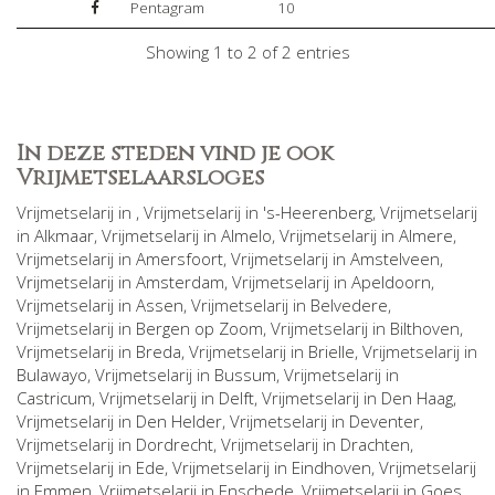
Pentagram
10
Showing 1 to 2 of 2 entries
In deze steden vind je ook
Vrijmetselaarsloges
Vrijmetselarij in
, Vrijmetselarij in
's-Heerenberg
, Vrijmetselarij
in
Alkmaar
, Vrijmetselarij in
Almelo
, Vrijmetselarij in
Almere
,
Vrijmetselarij in
Amersfoort
, Vrijmetselarij in
Amstelveen
,
Vrijmetselarij in
Amsterdam
, Vrijmetselarij in
Apeldoorn
,
Vrijmetselarij in
Assen
, Vrijmetselarij in
Belvedere
,
Vrijmetselarij in
Bergen op Zoom
, Vrijmetselarij in
Bilthoven
,
Vrijmetselarij in
Breda
, Vrijmetselarij in
Brielle
, Vrijmetselarij in
Bulawayo
, Vrijmetselarij in
Bussum
, Vrijmetselarij in
Castricum
, Vrijmetselarij in
Delft
, Vrijmetselarij in
Den Haag
,
Vrijmetselarij in
Den Helder
, Vrijmetselarij in
Deventer
,
Vrijmetselarij in
Dordrecht
, Vrijmetselarij in
Drachten
,
Vrijmetselarij in
Ede
, Vrijmetselarij in
Eindhoven
, Vrijmetselarij
in
Emmen
, Vrijmetselarij in
Enschede
, Vrijmetselarij in
Goes
,