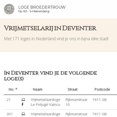
LOGE BROEDERTROUW
No. 63 -
's-Heerenberg
Vrijmetselarij in Deventer
Met 171 loges in Nederland vind je ons in bijna elke stad!
In Deventer vind je de volgende
loge(s)
No.
Naam
Straat
Postcode
21
Vrijmetselaarsloge
Rijkmanstraat
7411 GB
Le Préjugé Vaincu
10
301
Vrijmetselaarsloge
Rijkmanstraat
7411 GB