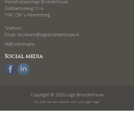
Vrijmetselaarsloge Broedertrouw
Zeddamseweg 11-a
7041 CM 's-Heerenberg
Telefoon:
Email:
secretaris@logebroedertrouw.nl
ANBI informatie
Social media
Copyright © 2026 Loge Broedertrouw
Op zoek naar een website voor jullie eigen loge?