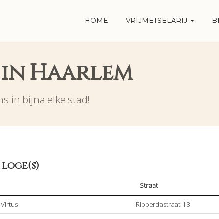
HOME
VRIJMETSELARIJ
B
j in Haarlem
s in bijna elke stad!
 loge(s)
Straat
 Virtus
Ripperdastraat 13