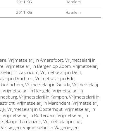
2011 KG
Haarlem
2011 KG
Haarlem
ere
, Vrijmetselarij in
Amersfoort
, Vrijmetselarij in
re
, Vrijmetselarij in
Bergen op Zoom
, Vrijmetselarij
tselarij in
Castricum
, Vrijmetselarij in
Delft
,
elarij in
Drachten
, Vrijmetselarij in
Ede
,
n
Gorinchem
, Vrijmetselarij in
Gouda
, Vrijmetselarij
n
, Vrijmetselarij in
Hengelo
, Vrijmetselarij in
nnesburg
, Vrijmetselarij in
Kampen
, Vrijmetselarij in
astricht
, Vrijmetselarij in
Marondera
, Vrijmetselarij
ijk
, Vrijmetselarij in
Oosterhout
, Vrijmetselarij in
d
, Vrijmetselarij in
Rotterdam
, Vrijmetselarij in
etselarij in
Terneuzen
, Vrijmetselarij in
Tiel
,
n
Vlissingen
, Vrijmetselarij in
Wageningen
,