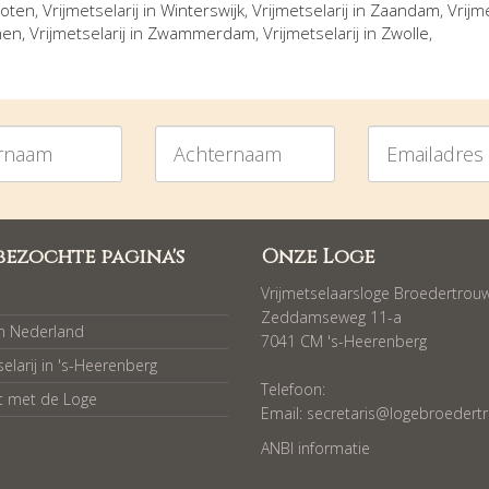
oten
, Vrijmetselarij in
Winterswijk
, Vrijmetselarij in
Zaandam
, Vrijm
hen
, Vrijmetselarij in
Zwammerdam
, Vrijmetselarij in
Zwolle
,
am
Achternaam
Emailadres
bezochte pagina's
Onze Loge
Vrijmetselaarsloge Broedertrou
Zeddamseweg 11-a
in Nederland
7041 CM 's-Heerenberg
selarij in 's-Heerenberg
Telefoon:
t met de Loge
Email:
secretaris@logebroedertr
ANBI informatie