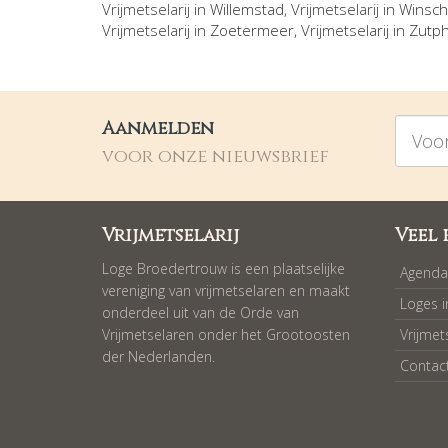
Vrijmetselarij in
Willemstad
, Vrijmetselarij in
Winsch
Vrijmetselarij in
Zoetermeer
, Vrijmetselarij in
Zutp
Voorna
Aanmelden
voor onze nieuwsbrief
Vrijmetselarij
Veel 
Loge Broedertrouw is een plaatselijke
Agenda
vereniging van vrijmetselaren en maakt
Loges 
onderdeel uit van de Orde van
Vrijmetselaren onder het Grootoosten
Vrijmet
der Nederlanden.
Contac