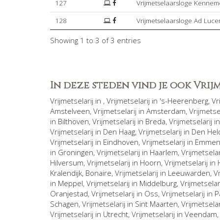
127
Vrijmetselaarsloge Kennem
128
Vrijmetselaarsloge Ad Luc
Showing 1 to 3 of 3 entries
In deze steden vind je ook Vri
Vrijmetselarij in
, Vrijmetselarij in
's-Heerenberg
, V
Amstelveen
, Vrijmetselarij in
Amsterdam
, Vrijmetse
in
Bilthoven
, Vrijmetselarij in
Breda
, Vrijmetselarij i
Vrijmetselarij in
Den Haag
, Vrijmetselarij in
Den Hel
Vrijmetselarij in
Eindhoven
, Vrijmetselarij in
Emme
in
Groningen
, Vrijmetselarij in
Haarlem
, Vrijmetselar
Hilversum
, Vrijmetselarij in
Hoorn
, Vrijmetselarij in
Kralendijk, Bonaire
, Vrijmetselarij in
Leeuwarden
, V
in
Meppel
, Vrijmetselarij in
Middelburg
, Vrijmetselar
Oranjestad
, Vrijmetselarij in
Oss
, Vrijmetselarij in
P
Schagen
, Vrijmetselarij in
Sint Maarten
, Vrijmetselar
Vrijmetselarij in
Utrecht
, Vrijmetselarij in
Veendam