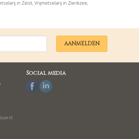
etselarij in
Zeist
, Vrijmetselarij in
Zierikzee
,
AANMELDEN
Social media
w
ouw.nl