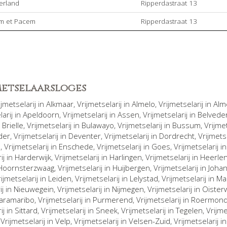
erland
Ripperdastraat 13
em et Pacem
Ripperdastraat 13
jmetselaarsloges
rijmetselarij in
Alkmaar
, Vrijmetselarij in
Almelo
, Vrijmetselarij in
Alm
larij in
Apeldoorn
, Vrijmetselarij in
Assen
, Vrijmetselarij in
Belvede
n
Brielle
, Vrijmetselarij in
Bulawayo
, Vrijmetselarij in
Bussum
, Vrijme
der
, Vrijmetselarij in
Deventer
, Vrijmetselarij in
Dordrecht
, Vrijmets
n
, Vrijmetselarij in
Enschede
, Vrijmetselarij in
Goes
, Vrijmetselarij i
ij in
Harderwijk
, Vrijmetselarij in
Harlingen
, Vrijmetselarij in
Heerle
Hoornsterzwaag
, Vrijmetselarij in
Huijbergen
, Vrijmetselarij in
Joha
rijmetselarij in
Leiden
, Vrijmetselarij in
Lelystad
, Vrijmetselarij in
Ma
ij in
Nieuwegein
, Vrijmetselarij in
Nijmegen
, Vrijmetselarij in
Oisterw
aramaribo
, Vrijmetselarij in
Purmerend
, Vrijmetselarij in
Roermon
ij in
Sittard
, Vrijmetselarij in
Sneek
, Vrijmetselarij in
Tegelen
, Vrijm
, Vrijmetselarij in
Velp
, Vrijmetselarij in
Velsen-Zuid
, Vrijmetselarij i