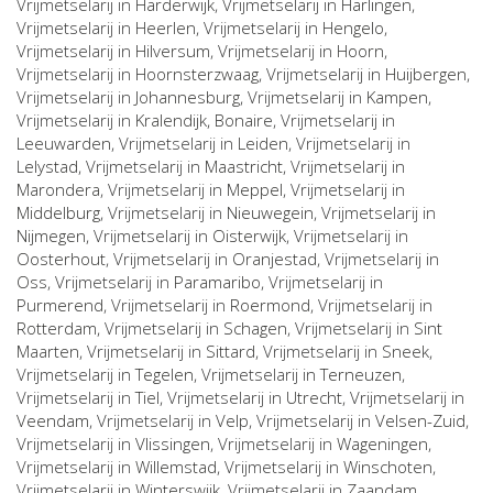
Vrijmetselarij in
Harderwijk
, Vrijmetselarij in
Harlingen
,
Vrijmetselarij in
Heerlen
, Vrijmetselarij in
Hengelo
,
Vrijmetselarij in
Hilversum
, Vrijmetselarij in
Hoorn
,
Vrijmetselarij in
Hoornsterzwaag
, Vrijmetselarij in
Huijbergen
,
Vrijmetselarij in
Johannesburg
, Vrijmetselarij in
Kampen
,
Vrijmetselarij in
Kralendijk, Bonaire
, Vrijmetselarij in
Leeuwarden
, Vrijmetselarij in
Leiden
, Vrijmetselarij in
Lelystad
, Vrijmetselarij in
Maastricht
, Vrijmetselarij in
Marondera
, Vrijmetselarij in
Meppel
, Vrijmetselarij in
Middelburg
, Vrijmetselarij in
Nieuwegein
, Vrijmetselarij in
Nijmegen
, Vrijmetselarij in
Oisterwijk
, Vrijmetselarij in
Oosterhout
, Vrijmetselarij in
Oranjestad
, Vrijmetselarij in
Oss
, Vrijmetselarij in
Paramaribo
, Vrijmetselarij in
Purmerend
, Vrijmetselarij in
Roermond
, Vrijmetselarij in
Rotterdam
, Vrijmetselarij in
Schagen
, Vrijmetselarij in
Sint
Maarten
, Vrijmetselarij in
Sittard
, Vrijmetselarij in
Sneek
,
Vrijmetselarij in
Tegelen
, Vrijmetselarij in
Terneuzen
,
Vrijmetselarij in
Tiel
, Vrijmetselarij in
Utrecht
, Vrijmetselarij in
Veendam
, Vrijmetselarij in
Velp
, Vrijmetselarij in
Velsen-Zuid
,
Vrijmetselarij in
Vlissingen
, Vrijmetselarij in
Wageningen
,
Vrijmetselarij in
Willemstad
, Vrijmetselarij in
Winschoten
,
Vrijmetselarij in
Winterswijk
, Vrijmetselarij in
Zaandam
,