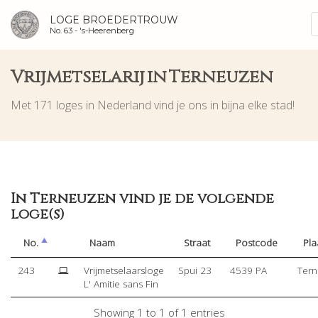
LOGE BROEDERTROUW
No. 63 -
's-Heerenberg
Vrijmetselarij in Terneuzen
Met 171 loges in Nederland vind je ons in bijna elke stad!
In Terneuzen vind je de volgende
loge(s)
No.
Naam
Straat
Postcode
Pla
243
Vrijmetselaarsloge
Spui 23
4539 PA
Ter
L' Amitie sans Fin
Showing 1 to 1 of 1 entries