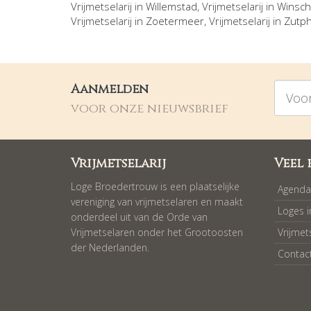
Vrijmetselarij in
Willemstad
, Vrijmetselarij in
Winsch
Vrijmetselarij in
Zoetermeer
, Vrijmetselarij in
Zutp
Voorna
Aanmelden
voor onze nieuwsbrief
Vrijmetselarij
Veel 
Loge Broedertrouw is een plaatselijke
Agenda
vereniging van vrijmetselaren en maakt
Loges 
onderdeel uit van de Orde van
Vrijmetselaren onder het Grootoosten
Vrijmet
der Nederlanden.
Contac