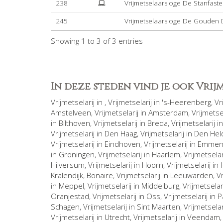
238
Vrijmetselaarsloge De Stanfaste
245
Vrijmetselaarsloge De Gouden 
Showing 1 to 3 of 3 entries
In deze steden vind je ook Vri
Vrijmetselarij in
, Vrijmetselarij in
's-Heerenberg
, V
Amstelveen
, Vrijmetselarij in
Amsterdam
, Vrijmetse
in
Bilthoven
, Vrijmetselarij in
Breda
, Vrijmetselarij i
Vrijmetselarij in
Den Haag
, Vrijmetselarij in
Den Hel
Vrijmetselarij in
Eindhoven
, Vrijmetselarij in
Emme
in
Groningen
, Vrijmetselarij in
Haarlem
, Vrijmetselar
Hilversum
, Vrijmetselarij in
Hoorn
, Vrijmetselarij in
Kralendijk, Bonaire
, Vrijmetselarij in
Leeuwarden
, V
in
Meppel
, Vrijmetselarij in
Middelburg
, Vrijmetselar
Oranjestad
, Vrijmetselarij in
Oss
, Vrijmetselarij in
P
Schagen
, Vrijmetselarij in
Sint Maarten
, Vrijmetselar
Vrijmetselarij in
Utrecht
, Vrijmetselarij in
Veendam