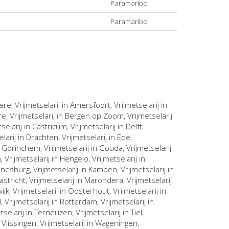
Paramaribo
Paramaribo
ere
, Vrijmetselarij in
Amersfoort
, Vrijmetselarij in
re
, Vrijmetselarij in
Bergen op Zoom
, Vrijmetselarij
tselarij in
Castricum
, Vrijmetselarij in
Delft
,
elarij in
Drachten
, Vrijmetselarij in
Ede
,
n
Gorinchem
, Vrijmetselarij in
Gouda
, Vrijmetselarij
n
, Vrijmetselarij in
Hengelo
, Vrijmetselarij in
nnesburg
, Vrijmetselarij in
Kampen
, Vrijmetselarij in
astricht
, Vrijmetselarij in
Marondera
, Vrijmetselarij
ijk
, Vrijmetselarij in
Oosterhout
, Vrijmetselarij in
d
, Vrijmetselarij in
Rotterdam
, Vrijmetselarij in
etselarij in
Terneuzen
, Vrijmetselarij in
Tiel
,
n
Vlissingen
, Vrijmetselarij in
Wageningen
,