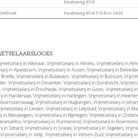
Kwattaweg 85-B
Driehoek
Kwattaweg 85-B P.O.Box 1424
jmetselaarsloges
rijmetselarij in
Alkmaar
, Vrijmetselarij in
Almelo
, Vrijmetselarij in
Alm
larij in
Apeldoorn
, Vrijmetselarij in
Assen
, Vrijmetselarij in
Belvede
n
Brielle
, Vrijmetselarij in
Bulawayo
, Vrijmetselarij in
Bussum
, Vrijme
der
, Vrijmetselarij in
Deventer
, Vrijmetselarij in
Dordrecht
, Vrijmets
n
, Vrijmetselarij in
Enschede
, Vrijmetselarij in
Goes
, Vrijmetselarij i
ij in
Harderwijk
, Vrijmetselarij in
Harlingen
, Vrijmetselarij in
Heerle
Hoornsterzwaag
, Vrijmetselarij in
Huijbergen
, Vrijmetselarij in
Joha
rijmetselarij in
Leiden
, Vrijmetselarij in
Lelystad
, Vrijmetselarij in
Ma
ij in
Nieuwegein
, Vrijmetselarij in
Nijmegen
, Vrijmetselarij in
Oisterw
aramaribo
, Vrijmetselarij in
Purmerend
, Vrijmetselarij in
Roermon
ij in
Sittard
, Vrijmetselarij in
Sneek
, Vrijmetselarij in
Tegelen
, Vrijm
, Vrijmetselarij in
Velp
, Vrijmetselarij in
Velsen-Zuid
, Vrijmetselarij i