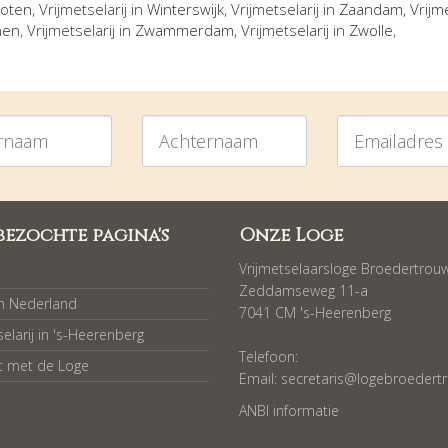
oten
, Vrijmetselarij in
Winterswijk
, Vrijmetselarij in
Zaandam
, Vrijm
hen
, Vrijmetselarij in
Zwammerdam
, Vrijmetselarij in
Zwolle
,
am
Achternaam
Emailadres
bezochte pagina's
Onze Loge
Vrijmetselaarsloge Broedertrou
Zeddamseweg 11-a
in Nederland
7041 CM 's-Heerenberg
selarij in 's-Heerenberg
Telefoon:
t met de Loge
Email:
secretaris@logebroedertr
ANBI informatie