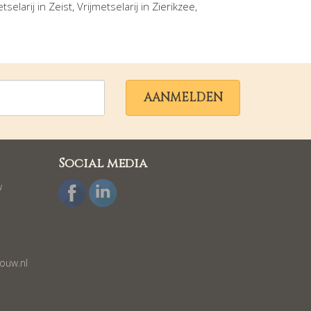
etselarij in
Zeist
, Vrijmetselarij in
Zierikzee
,
AANMELDEN
Social media
w
ouw.nl