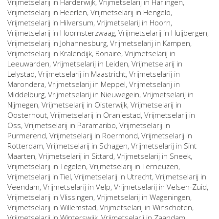
Vrijmetselarij in
Harderwijk
, Vrijmetselarij in
Harlingen
,
Vrijmetselarij in
Heerlen
, Vrijmetselarij in
Hengelo
,
Vrijmetselarij in
Hilversum
, Vrijmetselarij in
Hoorn
,
Vrijmetselarij in
Hoornsterzwaag
, Vrijmetselarij in
Huijbergen
,
Vrijmetselarij in
Johannesburg
, Vrijmetselarij in
Kampen
,
Vrijmetselarij in
Kralendijk, Bonaire
, Vrijmetselarij in
Leeuwarden
, Vrijmetselarij in
Leiden
, Vrijmetselarij in
Lelystad
, Vrijmetselarij in
Maastricht
, Vrijmetselarij in
Marondera
, Vrijmetselarij in
Meppel
, Vrijmetselarij in
Middelburg
, Vrijmetselarij in
Nieuwegein
, Vrijmetselarij in
Nijmegen
, Vrijmetselarij in
Oisterwijk
, Vrijmetselarij in
Oosterhout
, Vrijmetselarij in
Oranjestad
, Vrijmetselarij in
Oss
, Vrijmetselarij in
Paramaribo
, Vrijmetselarij in
Purmerend
, Vrijmetselarij in
Roermond
, Vrijmetselarij in
Rotterdam
, Vrijmetselarij in
Schagen
, Vrijmetselarij in
Sint
Maarten
, Vrijmetselarij in
Sittard
, Vrijmetselarij in
Sneek
,
Vrijmetselarij in
Tegelen
, Vrijmetselarij in
Terneuzen
,
Vrijmetselarij in
Tiel
, Vrijmetselarij in
Utrecht
, Vrijmetselarij in
Veendam
, Vrijmetselarij in
Velp
, Vrijmetselarij in
Velsen-Zuid
,
Vrijmetselarij in
Vlissingen
, Vrijmetselarij in
Wageningen
,
Vrijmetselarij in
Willemstad
, Vrijmetselarij in
Winschoten
,
Vrijmetselarij in
Winterswijk
, Vrijmetselarij in
Zaandam
,