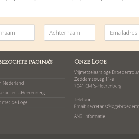
am
Achternaam
Emailadres
bezochte pagina's
Onze Loge
Vrijmetselaarsloge Broedertrou
Zeddamseweg 11-a
in Nederland
7041 CM 's-Heerenberg
selarij in 's-Heerenberg
Telefoon:
t met de Loge
Email:
secretaris@logebroedertr
ANBI informatie