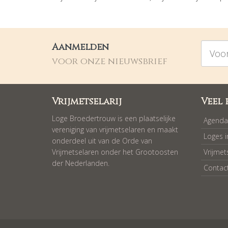
Voorna
Aanmelden
voor onze nieuwsbrief
Vrijmetselarij
Veel 
Loge Broedertrouw is een plaatselijke
Agenda
vereniging van vrijmetselaren en maakt
Loges 
onderdeel uit van de Orde van
Vrijmetselaren onder het Grootoosten
Vrijmet
der Nederlanden.
Contac