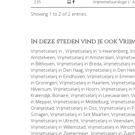
235
Vrijmetselaarsloge L' 
Showing 1 to 2 of 2 entries
In deze steden vind je ook Vri
Vrijmetselarij in
, Vrijmetselarij in
's-Heerenberg
, V
Amstelveen
, Vrijmetselarij in
Amsterdam
, Vrijmetse
in
Bilthoven
, Vrijmetselarij in
Breda
, Vrijmetselarij i
Vrijmetselarij in
Den Haag
, Vrijmetselarij in
Den Hel
Vrijmetselarij in
Eindhoven
, Vrijmetselarij in
Emme
in
Groningen
, Vrijmetselarij in
Haarlem
, Vrijmetselar
Hilversum
, Vrijmetselarij in
Hoorn
, Vrijmetselarij in
Kralendijk, Bonaire
, Vrijmetselarij in
Leeuwarden
, V
in
Meppel
, Vrijmetselarij in
Middelburg
, Vrijmetselar
Oranjestad
, Vrijmetselarij in
Oss
, Vrijmetselarij in
P
Schagen
, Vrijmetselarij in
Sint Maarten
, Vrijmetselar
Vrijmetselarij in
Utrecht
, Vrijmetselarij in
Veendam
Vrijmetselarij in
Willemstad
, Vrijmetselarij in
Winsch
Vrijmetselarij in
Zoetermeer
, Vrijmetselarij in
Zutp