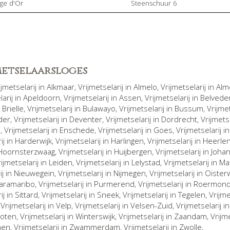
Age d'Or
Steenschuur 6
jmetselaarsloges
rijmetselarij in
Alkmaar
, Vrijmetselarij in
Almelo
, Vrijmetselarij in
Alm
larij in
Apeldoorn
, Vrijmetselarij in
Assen
, Vrijmetselarij in
Belvede
n
Brielle
, Vrijmetselarij in
Bulawayo
, Vrijmetselarij in
Bussum
, Vrijme
der
, Vrijmetselarij in
Deventer
, Vrijmetselarij in
Dordrecht
, Vrijmets
n
, Vrijmetselarij in
Enschede
, Vrijmetselarij in
Goes
, Vrijmetselarij i
ij in
Harderwijk
, Vrijmetselarij in
Harlingen
, Vrijmetselarij in
Heerle
Hoornsterzwaag
, Vrijmetselarij in
Huijbergen
, Vrijmetselarij in
Joha
rijmetselarij in
Leiden
, Vrijmetselarij in
Lelystad
, Vrijmetselarij in
Ma
ij in
Nieuwegein
, Vrijmetselarij in
Nijmegen
, Vrijmetselarij in
Oisterw
aramaribo
, Vrijmetselarij in
Purmerend
, Vrijmetselarij in
Roermon
ij in
Sittard
, Vrijmetselarij in
Sneek
, Vrijmetselarij in
Tegelen
, Vrijm
, Vrijmetselarij in
Velp
, Vrijmetselarij in
Velsen-Zuid
, Vrijmetselarij i
oten
, Vrijmetselarij in
Winterswijk
, Vrijmetselarij in
Zaandam
, Vrijm
hen
, Vrijmetselarij in
Zwammerdam
, Vrijmetselarij in
Zwolle
,