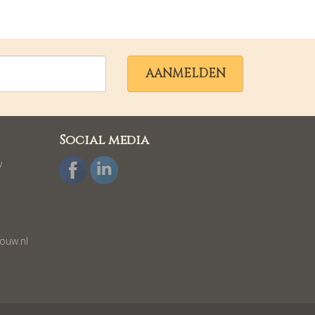
AANMELDEN
Social media
w
ouw.nl