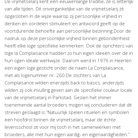
De vrijmetselarij kent een eeuwenlange traditie, ze is letterlijk
van alle tijden. Dit onvergankelijke van de vrijmetselarij zit
opgesloten in de wijze waarop zij persoonlijke vrijheid in
denken en oordelen stimuleert en antwoord geeft op de
voortdurende behoefte aan persoonlijke bezinning.Door de
nadruk op deze persoonlijke vrijheid binnen gebondenheid
heeft elke loge specifieke kenmerken. Ook de oprichters van
loge la Complaisance hadden zo hun eigen ideeën over de in
hun ogen ideale werkwijze. Daarom werd in 1976 in Heerlen
een eigen loge gesticht onder de naam La Complaisance,
met als logenummer nr. 260.De stichters van La
Complaisance wilden enerzijds back to basics, anderzijds
wilden zij ook invulling geven aan de specifieke couleur locale
van de vrijmetselarij in Parkstad. Gezien het immer
toenemende aantal broeders mogen wij concluderen dat dit
streven geslaagd is.“Natuurlijk spelen rituelen en symbolen
een hoofdrol binnen de vrijmetselarij, maar de échte
levensschool zit voor mij toch in het samenwerken met
broeders, alle met hun eigen aardig- en eigenaardigheden.”