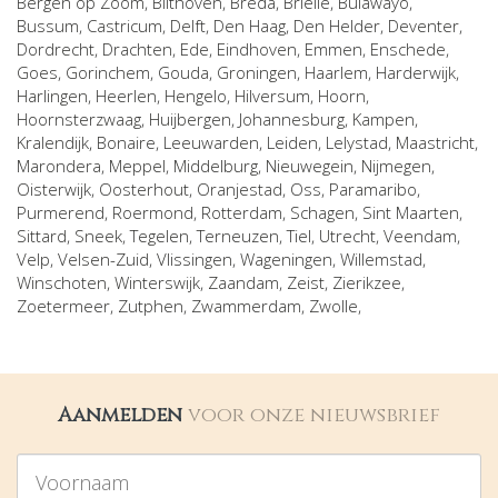
Bergen op Zoom
,
Bilthoven
,
Breda
,
Brielle
,
Bulawayo
,
Bussum
,
Castricum
,
Delft
,
Den Haag
,
Den Helder
,
Deventer
,
Dordrecht
,
Drachten
,
Ede
,
Eindhoven
,
Emmen
,
Enschede
,
Goes
,
Gorinchem
,
Gouda
,
Groningen
,
Haarlem
,
Harderwijk
,
Harlingen
,
Heerlen
,
Hengelo
,
Hilversum
,
Hoorn
,
Hoornsterzwaag
,
Huijbergen
,
Johannesburg
,
Kampen
,
Kralendijk, Bonaire
,
Leeuwarden
,
Leiden
,
Lelystad
,
Maastricht
,
Marondera
,
Meppel
,
Middelburg
,
Nieuwegein
,
Nijmegen
,
Oisterwijk
,
Oosterhout
,
Oranjestad
,
Oss
,
Paramaribo
,
Purmerend
,
Roermond
,
Rotterdam
,
Schagen
,
Sint Maarten
,
Sittard
,
Sneek
,
Tegelen
,
Terneuzen
,
Tiel
,
Utrecht
,
Veendam
,
Velp
,
Velsen-Zuid
,
Vlissingen
,
Wageningen
,
Willemstad
,
Winschoten
,
Winterswijk
,
Zaandam
,
Zeist
,
Zierikzee
,
Zoetermeer
,
Zutphen
,
Zwammerdam
,
Zwolle
,
Aanmelden
voor onze nieuwsbrief
Voornaam