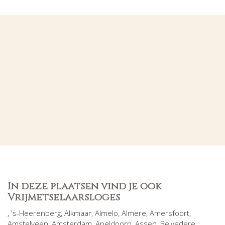
In deze plaatsen vind je ook
Vrijmetselaarsloges
,
's-Heerenberg
,
Alkmaar
,
Almelo
,
Almere
,
Amersfoort
,
Amstelveen
,
Amsterdam
,
Apeldoorn
,
Assen
,
Belvedere
,