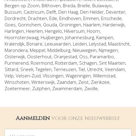
Bergen op Zoom
,
Bilthoven
,
Breda
,
Brielle
,
Bulawayo
,
Bussum
,
Castricum
,
Delft
,
Den Haag
,
Den Helder
,
Deventer
,
Dordrecht
,
Drachten
,
Ede
,
Eindhoven
,
Emmen
,
Enschede
,
Goes
,
Gorinchem
,
Gouda
,
Groningen
,
Haarlem
,
Harderwijk
,
Harlingen
,
Heerlen
,
Hengelo
,
Hilversum
,
Hoorn
,
Hoornsterzwaag
,
Huijbergen
,
Johannesburg
,
Kampen
,
Kralendijk, Bonaire
,
Leeuwarden
,
Leiden
,
Lelystad
,
Maastricht
,
Marondera
,
Meppel
,
Middelburg
,
Nieuwegein
,
Nijmegen
,
Oisterwijk
,
Oosterhout
,
Oranjestad
,
Oss
,
Paramaribo
,
Purmerend
,
Roermond
,
Rotterdam
,
Schagen
,
Sint Maarten
,
Sittard
,
Sneek
,
Tegelen
,
Terneuzen
,
Tiel
,
Utrecht
,
Veendam
,
Velp
,
Velsen-Zuid
,
Vlissingen
,
Wageningen
,
Willemstad
,
Winschoten
,
Winterswijk
,
Zaandam
,
Zeist
,
Zierikzee
,
Zoetermeer
,
Zutphen
,
Zwammerdam
,
Zwolle
,
Aanmelden
voor onze nieuwsbrief
Voornaam