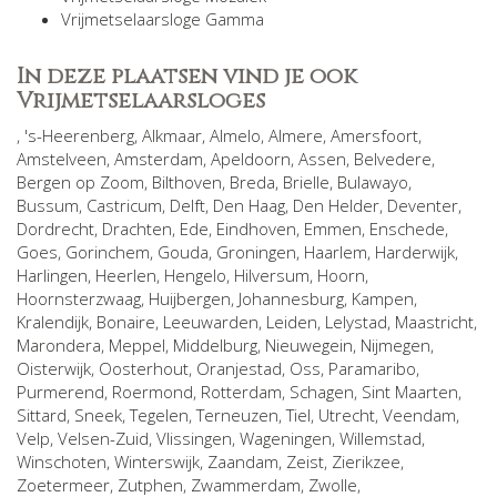
Vrijmetselaarsloge Gamma
In deze plaatsen vind je ook
Vrijmetselaarsloges
,
's-Heerenberg
,
Alkmaar
,
Almelo
,
Almere
,
Amersfoort
,
Amstelveen
,
Amsterdam
,
Apeldoorn
,
Assen
,
Belvedere
,
Bergen op Zoom
,
Bilthoven
,
Breda
,
Brielle
,
Bulawayo
,
Bussum
,
Castricum
,
Delft
,
Den Haag
,
Den Helder
,
Deventer
,
Dordrecht
,
Drachten
,
Ede
,
Eindhoven
,
Emmen
,
Enschede
,
Goes
,
Gorinchem
,
Gouda
,
Groningen
,
Haarlem
,
Harderwijk
,
Harlingen
,
Heerlen
,
Hengelo
,
Hilversum
,
Hoorn
,
Hoornsterzwaag
,
Huijbergen
,
Johannesburg
,
Kampen
,
Kralendijk, Bonaire
,
Leeuwarden
,
Leiden
,
Lelystad
,
Maastricht
,
Marondera
,
Meppel
,
Middelburg
,
Nieuwegein
,
Nijmegen
,
Oisterwijk
,
Oosterhout
,
Oranjestad
,
Oss
,
Paramaribo
,
Purmerend
,
Roermond
,
Rotterdam
,
Schagen
,
Sint Maarten
,
Sittard
,
Sneek
,
Tegelen
,
Terneuzen
,
Tiel
,
Utrecht
,
Veendam
,
Velp
,
Velsen-Zuid
,
Vlissingen
,
Wageningen
,
Willemstad
,
Winschoten
,
Winterswijk
,
Zaandam
,
Zeist
,
Zierikzee
,
Zoetermeer
,
Zutphen
,
Zwammerdam
,
Zwolle
,