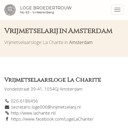
LOGE BROEDERTROUW
Toggl
No. 63 -
's-Heerenberg
navig
Vrijmetselarij in Amsterdam
Vrijmetselaarsloge La Charite in
Amsterdam
Vrijmetselaarsloge La Charite
Vondelstraat 39-41, 1054GJ Amsterdam
020-6186456
secretaris.loge006@vrijmetselarij.nl
http://www.lacharite.nl/
https://www.facebook.com/LogeLaCharite/