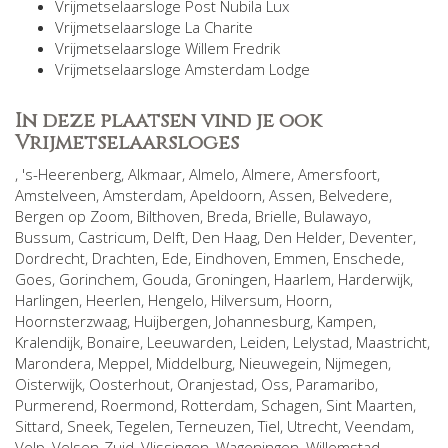
Vrijmetselaarsloge Post Nubila Lux
Vrijmetselaarsloge La Charite
Vrijmetselaarsloge Willem Fredrik
Vrijmetselaarsloge Amsterdam Lodge
In deze plaatsen vind je ook
Vrijmetselaarsloges
,
's-Heerenberg
,
Alkmaar
,
Almelo
,
Almere
,
Amersfoort
,
Amstelveen
,
Amsterdam
,
Apeldoorn
,
Assen
,
Belvedere
,
Bergen op Zoom
,
Bilthoven
,
Breda
,
Brielle
,
Bulawayo
,
Bussum
,
Castricum
,
Delft
,
Den Haag
,
Den Helder
,
Deventer
,
Dordrecht
,
Drachten
,
Ede
,
Eindhoven
,
Emmen
,
Enschede
,
Goes
,
Gorinchem
,
Gouda
,
Groningen
,
Haarlem
,
Harderwijk
,
Harlingen
,
Heerlen
,
Hengelo
,
Hilversum
,
Hoorn
,
Hoornsterzwaag
,
Huijbergen
,
Johannesburg
,
Kampen
,
Kralendijk, Bonaire
,
Leeuwarden
,
Leiden
,
Lelystad
,
Maastricht
,
Marondera
,
Meppel
,
Middelburg
,
Nieuwegein
,
Nijmegen
,
Oisterwijk
,
Oosterhout
,
Oranjestad
,
Oss
,
Paramaribo
,
Purmerend
,
Roermond
,
Rotterdam
,
Schagen
,
Sint Maarten
,
Sittard
,
Sneek
,
Tegelen
,
Terneuzen
,
Tiel
,
Utrecht
,
Veendam
,
Velp
,
Velsen-Zuid
,
Vlissingen
,
Wageningen
,
Willemstad
,