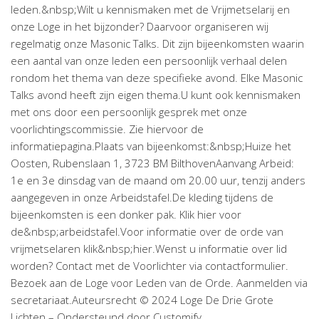
leden.&nbsp;Wilt u kennismaken met de Vrijmetselarij en
onze Loge in het bijzonder? Daarvoor organiseren wij
regelmatig onze Masonic Talks. Dit zijn bijeenkomsten waarin
een aantal van onze leden een persoonlijk verhaal delen
rondom het thema van deze specifieke avond. Elke Masonic
Talks avond heeft zijn eigen thema.U kunt ook kennismaken
met ons door een persoonlijk gesprek met onze
voorlichtingscommissie. Zie hiervoor de
informatiepagina.Plaats van bijeenkomst:&nbsp;Huize het
Oosten, Rubenslaan 1, 3723 BM BilthovenAanvang Arbeid:
1e en 3e dinsdag van de maand om 20.00 uur, tenzij anders
aangegeven in onze Arbeidstafel.De kleding tijdens de
bijeenkomsten is een donker pak. Klik hier voor
de&nbsp;arbeidstafel.Voor informatie over de orde van
vrijmetselaren klik&nbsp;hier.Wenst u informatie over lid
worden? Contact met de Voorlichter via contactformulier.
Bezoek aan de Loge voor Leden van de Orde. Aanmelden via
secretariaat.Auteursrecht © 2024 Loge De Drie Grote
Lichten – Ondersteund door Customify.