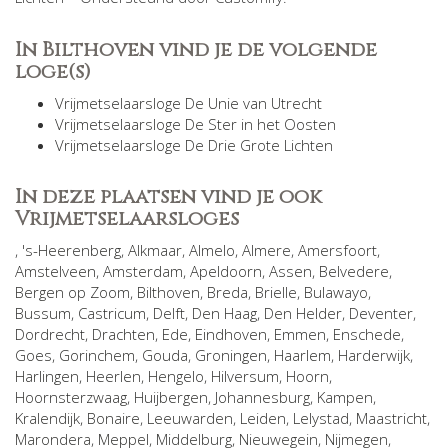
In Bilthoven vind je de volgende
loge(s)
Vrijmetselaarsloge De Unie van Utrecht
Vrijmetselaarsloge De Ster in het Oosten
Vrijmetselaarsloge De Drie Grote Lichten
In deze plaatsen vind je ook
Vrijmetselaarsloges
,
's-Heerenberg
,
Alkmaar
,
Almelo
,
Almere
,
Amersfoort
,
Amstelveen
,
Amsterdam
,
Apeldoorn
,
Assen
,
Belvedere
,
Bergen op Zoom
,
Bilthoven
,
Breda
,
Brielle
,
Bulawayo
,
Bussum
,
Castricum
,
Delft
,
Den Haag
,
Den Helder
,
Deventer
,
Dordrecht
,
Drachten
,
Ede
,
Eindhoven
,
Emmen
,
Enschede
,
Goes
,
Gorinchem
,
Gouda
,
Groningen
,
Haarlem
,
Harderwijk
,
Harlingen
,
Heerlen
,
Hengelo
,
Hilversum
,
Hoorn
,
Hoornsterzwaag
,
Huijbergen
,
Johannesburg
,
Kampen
,
Kralendijk, Bonaire
,
Leeuwarden
,
Leiden
,
Lelystad
,
Maastricht
,
Marondera
,
Meppel
,
Middelburg
,
Nieuwegein
,
Nijmegen
,