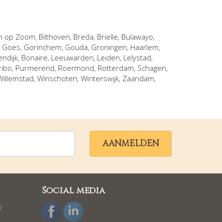
n op Zoom
,
Bilthoven
,
Breda
,
Brielle
,
Bulawayo
,
,
Goes
,
Gorinchem
,
Gouda
,
Groningen
,
Haarlem
,
endijk, Bonaire
,
Leeuwarden
,
Leiden
,
Lelystad
,
ribo
,
Purmerend
,
Roermond
,
Rotterdam
,
Schagen
,
Willemstad
,
Winschoten
,
Winterswijk
,
Zaandam
,
AANMELDEN
Social media
w