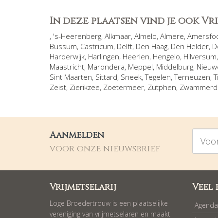
In deze plaatsen vind je ook V
,
's-Heerenberg
,
Alkmaar
,
Almelo
,
Almere
,
Amersfo
Bussum
,
Castricum
,
Delft
,
Den Haag
,
Den Helder
,
D
Harderwijk
,
Harlingen
,
Heerlen
,
Hengelo
,
Hilversum
Maastricht
,
Marondera
,
Meppel
,
Middelburg
,
Nieuw
Sint Maarten
,
Sittard
,
Sneek
,
Tegelen
,
Terneuzen
,
T
Zeist
,
Zierikzee
,
Zoetermeer
,
Zutphen
,
Zwammer
Voorna
Aanmelden
voor onze nieuwsbrief
Vrijmetselarij
Veel 
Loge Broedertrouw is een plaatselijke
Agenda
vereniging van vrijmetselaren en maakt