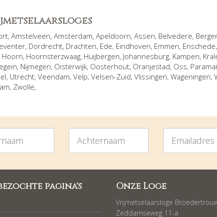
rijmetselaarsloges
ort
,
Amstelveen
,
Amsterdam
,
Apeldoorn
,
Assen
,
Belvedere
,
Berge
eventer
,
Dordrecht
,
Drachten
,
Ede
,
Eindhoven
,
Emmen
,
Enschede
,
Hoorn
,
Hoornsterzwaag
,
Huijbergen
,
Johannesburg
,
Kampen
,
Kral
egein
,
Nijmegen
,
Oisterwijk
,
Oosterhout
,
Oranjestad
,
Oss
,
Parama
iel
,
Utrecht
,
Veendam
,
Velp
,
Velsen-Zuid
,
Vlissingen
,
Wageningen
,
dam
,
Zwolle
,
am
Achternaam
Emailadres
bezochte pagina's
Onze Loge
Vrijmetselaarsloge Broedertrou
Zeddamseweg 11-a